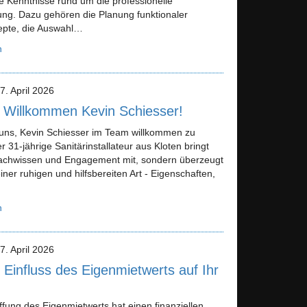
 Kenntnisse rund um die professionelle
ung. Dazu gehören die Planung funktionaler
pte, die Auswahl…
n
7. April 2026
h Willkommen Kevin Schiesser!
 uns, Kevin Schiesser im Team willkommen zu
r 31-jährige Sanitärinstallateur aus Kloten bringt
Fachwissen und Engagement mit, sondern überzeugt
iner ruhigen und hilfsbereiten Art - Eigenschaften,
n
7. April 2026
 Einfluss des Eigenmietwerts auf Ihr
fung des Eigenmietwerts hat einen finanziellen