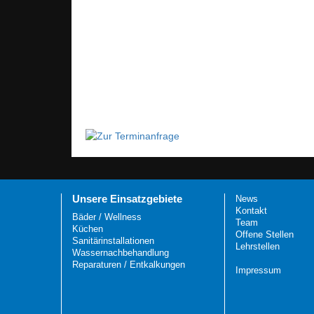
Unsere Einsatzgebiete
News
Kontakt
Bäder / Wellness
Team
Küchen
Offene Stellen
Sanitärinstallationen
Lehrstellen
Wassernachbehandlung
Reparaturen / Entkalkungen
Impressum