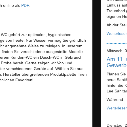
Einfluss au
h online als
PDF
.
Traumbad g
eigenen Hei
Ab der Ste
Weiterlese
-WC gehört zur optimalen, hygienischen
ege von heute. Nur Wasser vermag Sie gründlich
ehr angenehme Weise zu reinigen. In unserem
Mittwoch, 0
finden Sie verschiedene ausgestellte Modelle
serem Kunden-WC ein Dusch-WC in Gebrauch,
Am 11. u
r Probe bereit. Gerne zeigen wir Vor- und
Gewerb
 der verschiedenen Geräte auf. Wählen Sie aus
Planen Sie 
n, Hersteller übergreifenden Produktpalette Ihren
neue Sanit
nlichen Favoriten!
hinter die 
Lee Sanitä
Während…
Weiterlese
Dienstag, 