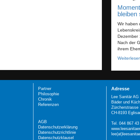
Momente
bleiben
Wir haben d
Lebenskreis
Dezember 1
Nach der G
ihrem Ehem
Weiterlese
Adresse
Partner
Philosophie
Lee Sanitär AG
Chronik
Bäder und Küc
Referenzen
Zürcherstrasse
CH-8193 Eglisa
AGB
Tel. 044 867 43
Datenschutzerklärung
www.leesanitaer
Datenschutzrichtlinie
lee(at)leesanita
Datenschutzklausel