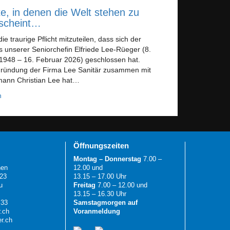
, in denen die Welt stehen zu
 scheint…
ie traurige Pflicht mitzuteilen, dass sich der
 unserer Seniorchefin Elfriede Lee-Rüeger (8.
948 – 16. Februar 2026) geschlossen hat.
ründung der Firma Lee Sanitär zusammen mit
ann Christian Lee hat…
n
Öffnungszeiten
Montag – Donnerstag
7.00 –
hen
12.00 und
 23
13.15 – 17.00 Uhr
u
Freitag
7.00 – 12.00 und
13.15 – 16.30 Uhr
 33
Samstagmorgen auf
.ch
Voranmeldung
er.ch