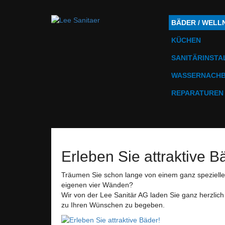
BÄDER / WELL
KÜCHEN
SANITÄRINSTA
WASSERNACH
REPARATUREN
Erleben Sie attraktive B
Träumen Sie schon lange von einem ganz speziellen
eigenen vier Wänden?
Wir von der Lee Sanitär AG laden Sie ganz herzlic
zu Ihren Wünschen zu begeben.