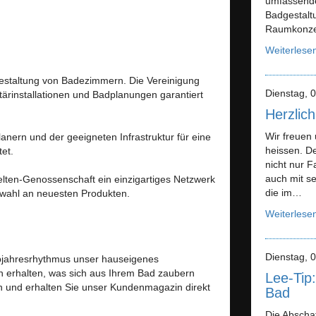
umfassende
Badgestalt
Raumkonze
Weiterlese
Gestaltung von Badezimmern. Die Vereinigung
Dienstag, 0
ärinstallationen und Badplanungen garantiert
Herzlic
Wir freuen
planern und der geeigneten Infrastruktur für eine
heissen. De
et.
nicht nur 
auch mit se
ten-Genossenschaft ein einzigartiges Netzwerk
die im…
swahl an neuesten Produkten.
Weiterlese
Dienstag, 0
bjahresrhythmus unser hauseigenes
 erhalten, was sich aus Ihrem Bad zaubern
Lee-Tip:
an und erhalten Sie unser Kundenmagazin direkt
Bad
Die Abschaf