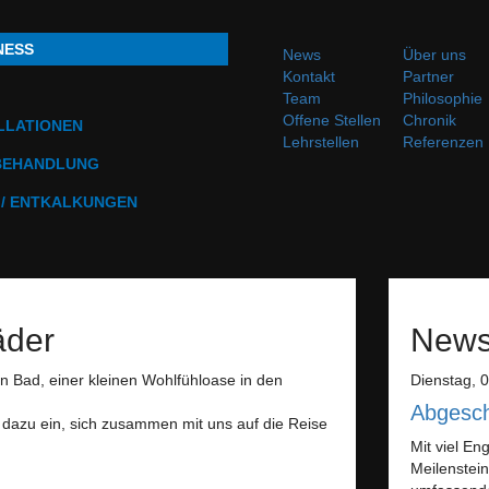
NESS
News
Über uns
Kontakt
Partner
Team
Philosophie
Offene Stellen
Chronik
LLATIONEN
Lehrstellen
Referenzen
BEHANDLUNG
 / ENTKALKUNGEN
äder
New
 Bad, einer kleinen Wohlfühloase in den
Dienstag, 0
Abgesch
h dazu ein, sich zusammen mit uns auf die Reise
Mit viel En
Meilenstein